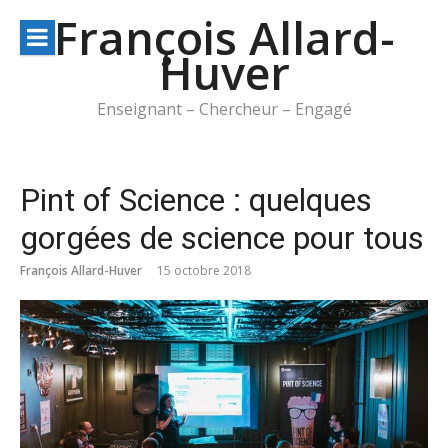
Aller
François Allard-
au
Huver
contenu
Enseignant – Chercheur – Engagé
Pint of Science : quelques
gorgées de science pour tous
François Allard-Huver
15 octobre 2018