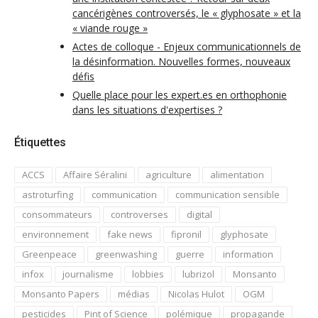
cancérigènes controversés, le « glyphosate » et la
« viande rouge »
Actes de colloque - Enjeux communicationnels de
la désinformation. Nouvelles formes, nouveaux
défis
Quelle place pour les expert.es en orthophonie
dans les situations d'expertises ?
Étiquettes
ACCS
Affaire Séralini
agriculture
alimentation
astroturfing
communication
communication sensible
consommateurs
controverses
digital
environnement
fake news
fipronil
glyphosate
Greenpeace
greenwashing
guerre
information
infox
journalisme
lobbies
lubrizol
Monsanto
Monsanto Papers
médias
Nicolas Hulot
OGM
pesticides
Pint of Science
polémique
propagande