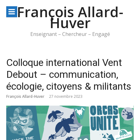
Aller
François Allard-
au
Huver
contenu
Enseignant – Chercheur – Engagé
Colloque international Vent
Debout – communication,
écologie, citoyens & militants
François Allard-Huver
27 novembre 2023