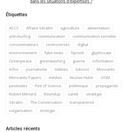
dans les situations d'expertises ?
Étiquettes
ACCS
Affaire Séralini
agriculture
alimentation
astroturfing
communication
communication sensible
consommateurs
controverses
digital
environnement
fake news
fipronil
glyphosate
Greenpeace
greenwashing
guerre
information
infox
journalisme
lobbies
lubrizol
Monsanto
Monsanto Papers
médias
Nicolas Hulot
OGM
pesticides
Pint of Science
polémique
propagande
Robert Ménard
Roundup
santé
stratégie
Séralini
The Conversation
transparence
vulgarisation
écologie
Articles récents