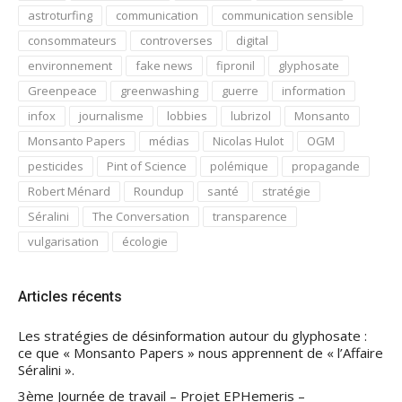
astroturfing
communication
communication sensible
consommateurs
controverses
digital
environnement
fake news
fipronil
glyphosate
Greenpeace
greenwashing
guerre
information
infox
journalisme
lobbies
lubrizol
Monsanto
Monsanto Papers
médias
Nicolas Hulot
OGM
pesticides
Pint of Science
polémique
propagande
Robert Ménard
Roundup
santé
stratégie
Séralini
The Conversation
transparence
vulgarisation
écologie
Articles récents
Les stratégies de désinformation autour du glyphosate :
ce que « Monsanto Papers » nous apprennent de « l’Affaire
Séralini ».
3ème Journée de travail – Projet EPHemeris –