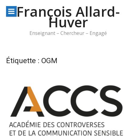
Aller
François Allard-
au
Huver
contenu
Enseignant – Chercheur – Engagé
Étiquette :
OGM