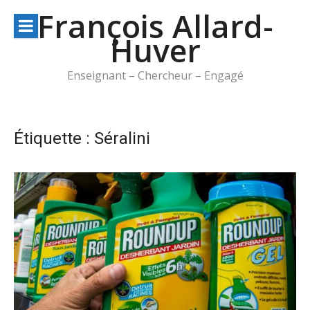
Aller
François Allard-
au
Huver
contenu
Enseignant – Chercheur – Engagé
Étiquette :
Séralini