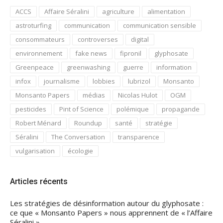
ACCS
Affaire Séralini
agriculture
alimentation
astroturfing
communication
communication sensible
consommateurs
controverses
digital
environnement
fake news
fipronil
glyphosate
Greenpeace
greenwashing
guerre
information
infox
journalisme
lobbies
lubrizol
Monsanto
Monsanto Papers
médias
Nicolas Hulot
OGM
pesticides
Pint of Science
polémique
propagande
Robert Ménard
Roundup
santé
stratégie
Séralini
The Conversation
transparence
vulgarisation
écologie
Articles récents
Les stratégies de désinformation autour du glyphosate :
ce que « Monsanto Papers » nous apprennent de « l’Affaire
Séralini ».