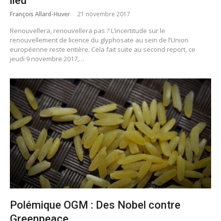
lieu
François Allard-Huver
21 novembre 2017
Renouvellera, renouvellera pas ? L’incertitude sur le
renouvellement de licence du glyphosate au sein de l’Union
européenne reste entière. Cela fait suite au second report, ce
jeudi 9 novembre 2017,…
Polémique OGM : Des Nobel contre
Greenpeace