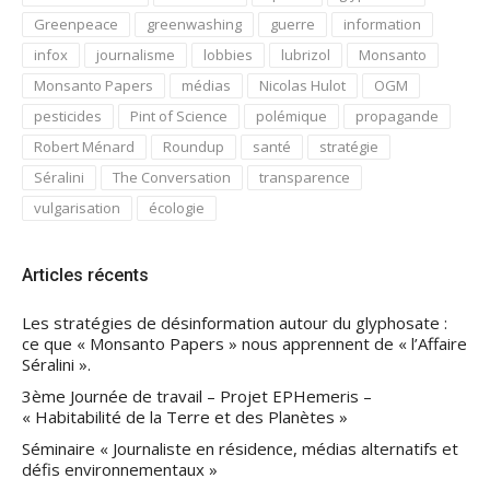
Greenpeace
greenwashing
guerre
information
infox
journalisme
lobbies
lubrizol
Monsanto
Monsanto Papers
médias
Nicolas Hulot
OGM
pesticides
Pint of Science
polémique
propagande
Robert Ménard
Roundup
santé
stratégie
Séralini
The Conversation
transparence
vulgarisation
écologie
Articles récents
Les stratégies de désinformation autour du glyphosate :
ce que « Monsanto Papers » nous apprennent de « l’Affaire
Séralini ».
3ème Journée de travail – Projet EPHemeris –
« Habitabilité de la Terre et des Planètes »
Séminaire « Journaliste en résidence, médias alternatifs et
défis environnementaux »