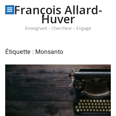
Aller
François Allard-
au
Huver
contenu
Enseignant – Chercheur – Engagé
Étiquette :
Monsanto