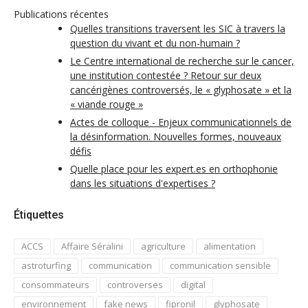
Publications récentes
Quelles transitions traversent les SIC à travers la
question du vivant et du non-humain ?
Le Centre international de recherche sur le cancer,
une institution contestée ? Retour sur deux
cancérigènes controversés, le « glyphosate » et la
« viande rouge »
Actes de colloque - Enjeux communicationnels de
la désinformation. Nouvelles formes, nouveaux
défis
Quelle place pour les expert.es en orthophonie
dans les situations d'expertises ?
Étiquettes
ACCS
Affaire Séralini
agriculture
alimentation
astroturfing
communication
communication sensible
consommateurs
controverses
digital
environnement
fake news
fipronil
glyphosate