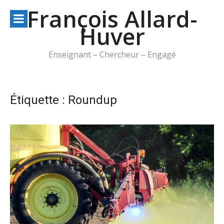
Aller
François Allard-
au
Huver
contenu
Enseignant – Chercheur – Engagé
Étiquette :
Roundup