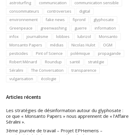
astroturfing
communication
communication sensible
consommateurs
controverses
digital
environnement
fake news
fipronil
glyphosate
Greenpeace
greenwashing
guerre
information
infox
journalisme
lobbies
lubrizol
Monsanto
Monsanto Papers
médias
Nicolas Hulot
OGM
pesticides
Pint of Science
polémique
propagande
Robert Ménard
Roundup
santé
stratégie
Séralini
The Conversation
transparence
vulgarisation
écologie
Articles récents
Les stratégies de désinformation autour du glyphosate :
ce que « Monsanto Papers » nous apprennent de « l’Affaire
Séralini ».
3ème Journée de travail – Projet EPHemeris –