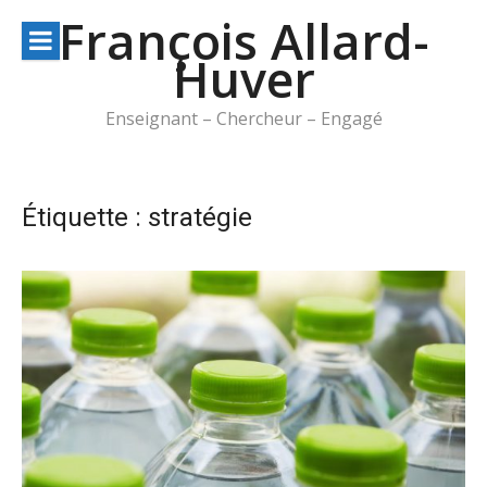
Aller
François Allard-
au
Huver
contenu
Enseignant – Chercheur – Engagé
Étiquette :
stratégie