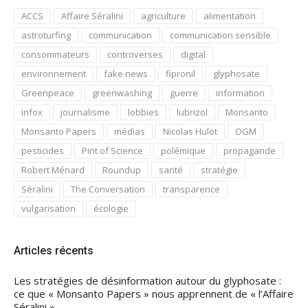
ACCS
Affaire Séralini
agriculture
alimentation
astroturfing
communication
communication sensible
consommateurs
controverses
digital
environnement
fake news
fipronil
glyphosate
Greenpeace
greenwashing
guerre
information
infox
journalisme
lobbies
lubrizol
Monsanto
Monsanto Papers
médias
Nicolas Hulot
OGM
pesticides
Pint of Science
polémique
propagande
Robert Ménard
Roundup
santé
stratégie
Séralini
The Conversation
transparence
vulgarisation
écologie
Articles récents
Les stratégies de désinformation autour du glyphosate :
ce que « Monsanto Papers » nous apprennent de « l’Affaire
Séralini ».