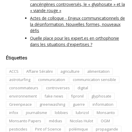
cancérigènes controversés, le « glyphosate » et la
« viande rouge »
Actes de colloque - Enjeux communicationnels de
la désinformation. Nouvelles formes, nouveaux
défis
Quelle place pour les expert.es en orthophonie
dans les situations d'expertises ?
Étiquettes
ACCS
Affaire Séralini
agriculture
alimentation
astroturfing
communication
communication sensible
consommateurs
controverses
digital
environnement
fake news
fipronil
glyphosate
Greenpeace
greenwashing
guerre
information
infox
journalisme
lobbies
lubrizol
Monsanto
Monsanto Papers
médias
Nicolas Hulot
OGM
pesticides
Pint of Science
polémique
propagande