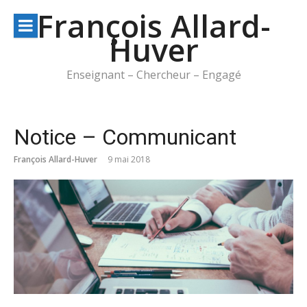
Aller
François Allard-
au
Huver
contenu
Enseignant – Chercheur – Engagé
Notice – Communicant
François Allard-Huver
9 mai 2018