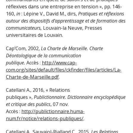
réflexives dans une entreprise en tension », pp. 146-
160,
in
: Lépine V., David M., dirs,
Pratiques et réflexions
autour des dispositifs d’apprentissage et de formation des
communicateurs,
Louvain-la Neuve, Presses
universitaires de Louvain.
Cap’Com, 2002,
La Charte de Marseille. Charte
Déontologique de la communication
publique.
Accès :
http://www.cap-
com.org/sites/default/files/ckfinder/files/articles/La-
Charte-de-Marseille.pdf
.
Catellani A., 2016, « Relations
publiques »,
Publictionnaire. Dictionnaire encyclopédique
et critique des publics
, 07 nov.
Accès :
http://publictionnaire.huma-
num.fr/notice/relations-publiques/
.
Catellani A., Sauvajol-Rialland C., 2015,
Les Relations