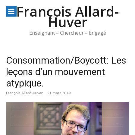
Aller
François Allard-
au
Huver
contenu
Enseignant – Chercheur – Engagé
Consommation/Boycott: Les
leçons d’un mouvement
atypique.
François Allard-Huver
21 mars 2019