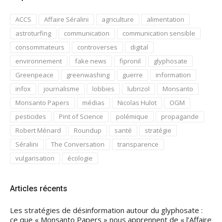
ACCS
Affaire Séralini
agriculture
alimentation
astroturfing
communication
communication sensible
consommateurs
controverses
digital
environnement
fake news
fipronil
glyphosate
Greenpeace
greenwashing
guerre
information
infox
journalisme
lobbies
lubrizol
Monsanto
Monsanto Papers
médias
Nicolas Hulot
OGM
pesticides
Pint of Science
polémique
propagande
Robert Ménard
Roundup
santé
stratégie
Séralini
The Conversation
transparence
vulgarisation
écologie
Articles récents
Les stratégies de désinformation autour du glyphosate :
ce que « Monsanto Papers » nous apprennent de « l’Affaire