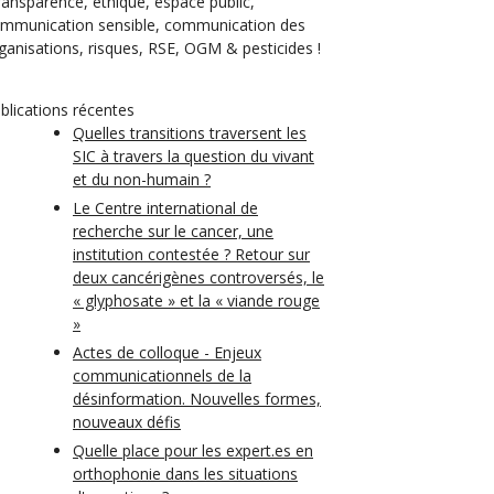
transparence, éthique, espace public,
mmunication sensible, communication des
ganisations, risques, RSE, OGM & pesticides !
blications récentes
Quelles transitions traversent les
SIC à travers la question du vivant
et du non-humain ?
Le Centre international de
recherche sur le cancer, une
institution contestée ? Retour sur
deux cancérigènes controversés, le
« glyphosate » et la « viande rouge
»
Actes de colloque - Enjeux
communicationnels de la
désinformation. Nouvelles formes,
nouveaux défis
Quelle place pour les expert.es en
orthophonie dans les situations