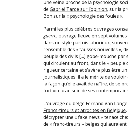
une veine proche de la psychologie soc
de
Gabriel Tarde sur l’opinion
, sur la p
Bon sur la « psychologie des foules »
.
Parmi les plus célèbres ouvrages consa
guerre
, ouvrage fleuve en sept volumes 
dans un style parfois laborieux, souven
l’ensemble des « fausses nouvelles », dis
peuple des civils […] gobe-mouche par exc
qui circulent au front, dans le « peupl
rigueur certaine et s’avère plus être un
journalistiques, il a le mérite de vouloi
la façon qu’elle avait de naître, de se p
fort vite » au sein de ses contemporains
L’ouvrage du belge Fernand Van Lang
Francs-tireurs et atrocités en Belgique
,
décrypter une « fake news » tenace chez
de « franc-tireurs » belges
qui auraient 