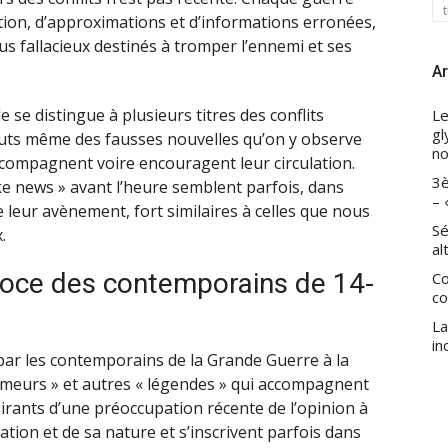
tion, d’approximations et d’informations erronées,
us fallacieux destinés à tromper l’ennemi et ses
Ar
se distingue à plusieurs titres des conflits
Le
gl
 buts même des fausses nouvelles qu’on y observe
no
accompagnent voire encouragent leur circulation.
3è
ke news » avant l’heure semblent parfois, dans
– 
 leur avènement, fort similaires à celles que nous
Sé
.
al
oce des contemporains de 14-
Co
co
La
in
ar les contemporains de la Grande Guerre à la
rumeurs » et autres « légendes » qui accompagnent
lairants d’une préoccupation récente de l’opinion à
lation et de sa nature et s’inscrivent parfois dans