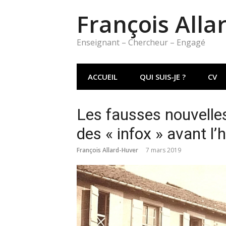
Aller
François Alla
au
contenu
Enseignant – Chercheur – Engagé
ACCUEIL
QUI SUIS-JE ?
CV
Les fausses nouvelles
des « infox » avant l’
François Allard-Huver
7 mars 2019