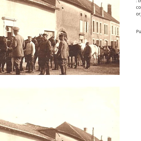
: 
co
or
Pu