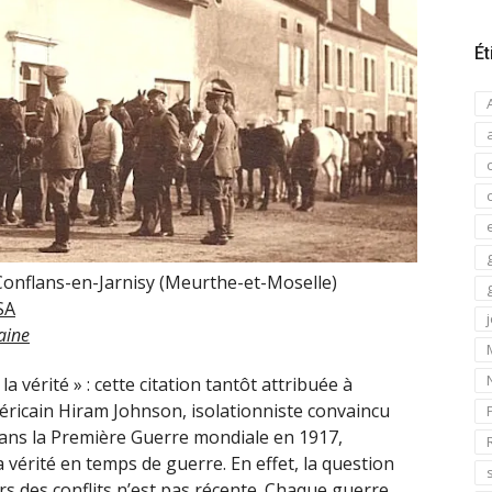
Ét
Conflans-en-Jarnisy (Meurthe-et-Moselle)
SA
aine
la vérité » : cette citation tantôt attribuée à
éricain Hiram Johnson, isolationniste convaincu
 dans la Première Guerre mondiale en 1917,
vérité en temps de guerre. En effet, la question
rs des conflits n’est pas récente. Chaque guerre