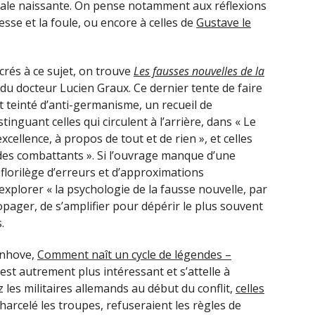
iale naissante. On pense notamment aux réflexions
resse et la foule, ou encore à celles de
Gustave le
crés à ce sujet, on trouve
Les fausses nouvelles de la
du docteur Lucien Graux. Ce dernier tente de faire
t teinté d’anti-germanisme, un recueil de
tinguant celles qui circulent à l’arrière, dans « Le
ellence, à propos de tout et de rien », et celles
e des combattants ». Si l’ouvrage manque d’une
 florilège d’erreurs et d’approximations
r explorer « la psychologie de la fausse nouvelle, par
ropager, de s’amplifier pour dépérir le plus souvent
.
enhove,
Comment naît un cycle de légendes –
 est autrement plus intéressant et s’attelle à
 les militaires allemands au début du conflit,
celles
harcelé les troupes, refuseraient les règles de