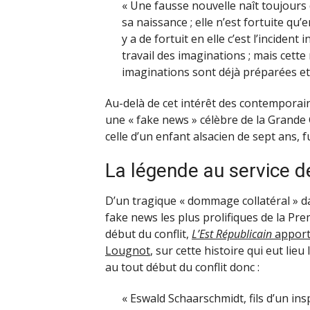
« Une fausse nouvelle naît toujours 
sa naissance ; elle n’est fortuite qu’
y a de fortuit en elle c’est l’inciden
travail des imaginations ; mais cette
imaginations sont déjà préparées e
Au-delà de cet intérêt des contempora
une « fake news » célèbre de la Grande G
celle d’un enfant alsacien de sept ans, f
La légende au service 
D’un tragique « dommage collatéral » da
fake news les plus prolifiques de la Pr
début du conflit,
L’Est Républicain
apporta
Lougnot
, sur cette histoire qui eut lie
au tout début du conflit donc :
« Eswald Schaarschmidt, fils d’un in