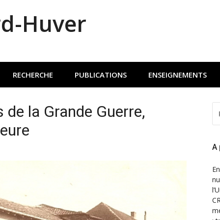
rd-Huver
RECHERCHE
PUBLICATIONS
ENSEIGNEMENTS
 de la Grande Guerre,
R
P
heure
:
A
En
nu
l’
CR
mé