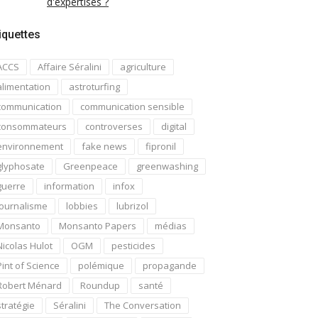
d'expertises ?
iquettes
ACCS
Affaire Séralini
agriculture
alimentation
astroturfing
communication
communication sensible
consommateurs
controverses
digital
environnement
fake news
fipronil
glyphosate
Greenpeace
greenwashing
guerre
information
infox
journalisme
lobbies
lubrizol
Monsanto
Monsanto Papers
médias
Nicolas Hulot
OGM
pesticides
Pint of Science
polémique
propagande
Robert Ménard
Roundup
santé
stratégie
Séralini
The Conversation