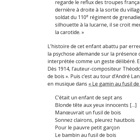
regarde le reflux des troupes frança
dernière à droite à la sortie du vill
e
soldat du 110
régiment de grenadier
silhouette à la lucarne, il se croit m
la carotide. »
L’histoire de cet enfant abattu par erre
la psychose allemande sur la présence de
interprétée comme un geste délibéré. Elle
Dès 1914, l’auteur-compositeur Théodore
de bois ». Puis c’est au tour d’André Lan
en musique dans
« Le gamin au fusil de
C’était un enfant de sept ans
Blonde tête aux yeux innocents […]
Manœuvrait un fusil de bois
Sonnez clairons, pleurez hautbois
Pour le pauvre petit garçon
Le bambin au fusil de bois