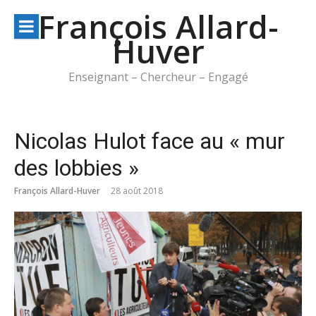
Aller
François Allard-
au
Huver
contenu
Enseignant – Chercheur – Engagé
Nicolas Hulot face au « mur
des lobbies »
François Allard-Huver
28 août 2018