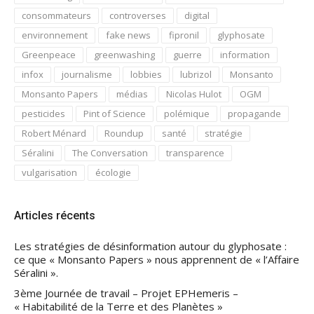
consommateurs
controverses
digital
environnement
fake news
fipronil
glyphosate
Greenpeace
greenwashing
guerre
information
infox
journalisme
lobbies
lubrizol
Monsanto
Monsanto Papers
médias
Nicolas Hulot
OGM
pesticides
Pint of Science
polémique
propagande
Robert Ménard
Roundup
santé
stratégie
Séralini
The Conversation
transparence
vulgarisation
écologie
Articles récents
Les stratégies de désinformation autour du glyphosate :
ce que « Monsanto Papers » nous apprennent de « l’Affaire
Séralini ».
3ème Journée de travail – Projet EPHemeris –
« Habitabilité de la Terre et des Planètes »