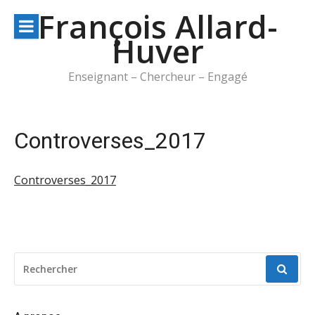
Aller
François Allard-
au
Huver
contenu
Enseignant – Chercheur – Engagé
Controverses_2017
Controverses_2017
RECHERCHER
POUR
: