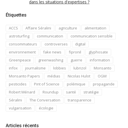
dans les situations d'expertises ?
Étiquettes
ACCS
Affaire Séralini
agriculture
alimentation
astroturfing
communication
communication sensible
consommateurs
controverses
digital
environnement
fake news
fipronil
glyphosate
Greenpeace
greenwashing
guerre
information
infox
journalisme
lobbies
lubrizol
Monsanto
Monsanto Papers
médias
Nicolas Hulot
OGM
pesticides
Pint of Science
polémique
propagande
Robert Ménard
Roundup
santé
stratégie
Séralini
The Conversation
transparence
vulgarisation
écologie
Articles récents