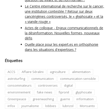
Le Centre international de recherche sur le cancer,
une institution contestée ? Retour sur deux
cancérigènes controversés, le « glyphosate » et la
« viande rouge »
Actes de colloque - Enjeux communicationnels de
la désinformation. Nouvelles formes, nouveaux
défis
Quelle place pour les expert.es en orthophonie
dans les situations d'expertises ?
Étiquettes
ACCS
Affaire Séralini
agriculture
alimentation
astroturfing
communication
communication sensible
consommateurs
controverses
digital
environnement
fake news
fipronil
glyphosate
Greenpeace
greenwashing
guerre
information
infox
journalisme
lobbies
lubrizol
Monsanto