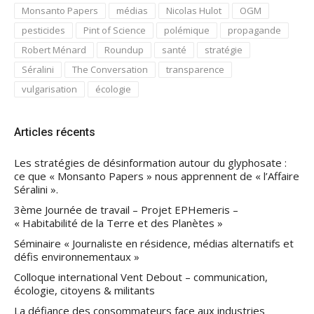
Monsanto Papers
médias
Nicolas Hulot
OGM
pesticides
Pint of Science
polémique
propagande
Robert Ménard
Roundup
santé
stratégie
Séralini
The Conversation
transparence
vulgarisation
écologie
Articles récents
Les stratégies de désinformation autour du glyphosate :
ce que « Monsanto Papers » nous apprennent de « l’Affaire
Séralini ».
3ème Journée de travail – Projet EPHemeris –
« Habitabilité de la Terre et des Planètes »
Séminaire « Journaliste en résidence, médias alternatifs et
défis environnementaux »
Colloque international Vent Debout – communication,
écologie, citoyens & militants
La défiance des consommateurs face aux industries