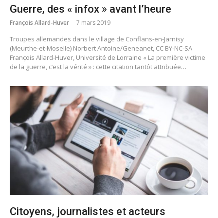
Guerre, des « infox » avant l’heure
François Allard-Huver
7 mars 2019
Troupes allemandes dans le village de Conflans-en-Jarnisy
(Meurthe-et-Moselle) Norbert Antoine/Geneanet, CC BY-NC-SA
François Allard-Huver, Université de Lorraine « La première victime
de la guerre, c’est la vérité » : cette citation tantôt attribuée…
Citoyens, journalistes et acteurs