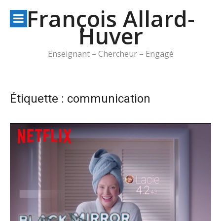
Aller
François Allard-
au
Huver
contenu
Enseignant – Chercheur – Engagé
Étiquette :
communication