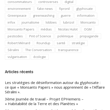
consommateurs
controverses
digital
environnement
fake news
fipronil
glyphosate
Greenpeace
greenwashing
guerre
information
infox
journalisme
lobbies
lubrizol
Monsanto
Monsanto Papers
médias
Nicolas Hulot
OGM
pesticides
Pint of Science
polémique
propagande
Robert Ménard
Roundup
santé
stratégie
Séralini
The Conversation
transparence
vulgarisation
écologie
Articles récents
Les stratégies de désinformation autour du glyphosate :
ce que « Monsanto Papers » nous apprennent de « l’Affaire
Séralini ».
3ème Journée de travail – Projet EPHemeris –
« Habitabilité de la Terre et des Planètes »