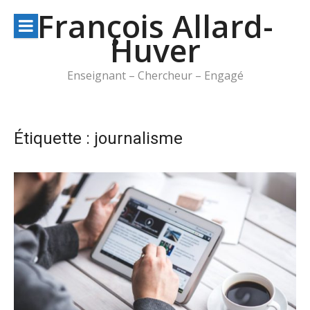
Aller
François Allard-
au
Huver
contenu
Enseignant – Chercheur – Engagé
Étiquette :
journalisme