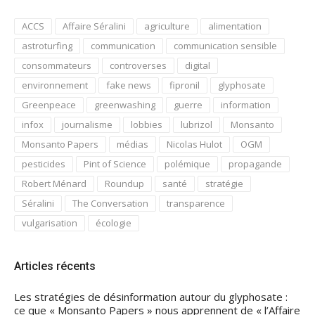
ACCS
Affaire Séralini
agriculture
alimentation
astroturfing
communication
communication sensible
consommateurs
controverses
digital
environnement
fake news
fipronil
glyphosate
Greenpeace
greenwashing
guerre
information
infox
journalisme
lobbies
lubrizol
Monsanto
Monsanto Papers
médias
Nicolas Hulot
OGM
pesticides
Pint of Science
polémique
propagande
Robert Ménard
Roundup
santé
stratégie
Séralini
The Conversation
transparence
vulgarisation
écologie
Articles récents
Les stratégies de désinformation autour du glyphosate :
ce que « Monsanto Papers » nous apprennent de « l’Affaire