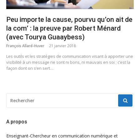
Peu importe la cause, pourvu qu’on ait de
la com’ : la preuve par Robert Ménard
(avec Tourya Guaaybess)
François Allard-Huver
21 janvier 2018
Les outils et les stratégies de communication visant à apporter une
visibilité à un message ne sont ni bons, ni mauvais en soi ; c’est la
façon dont on s’en sert…
RECHERCHER
POUR
:
A propos
Enseignant-Chercheur en communication numérique et