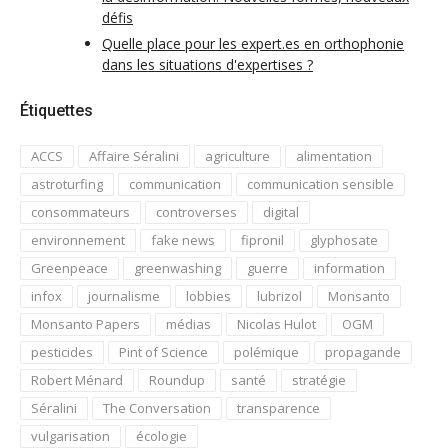
défis
Quelle place pour les expert.es en orthophonie
dans les situations d'expertises ?
Étiquettes
ACCS
Affaire Séralini
agriculture
alimentation
astroturfing
communication
communication sensible
consommateurs
controverses
digital
environnement
fake news
fipronil
glyphosate
Greenpeace
greenwashing
guerre
information
infox
journalisme
lobbies
lubrizol
Monsanto
Monsanto Papers
médias
Nicolas Hulot
OGM
pesticides
Pint of Science
polémique
propagande
Robert Ménard
Roundup
santé
stratégie
Séralini
The Conversation
transparence
vulgarisation
écologie