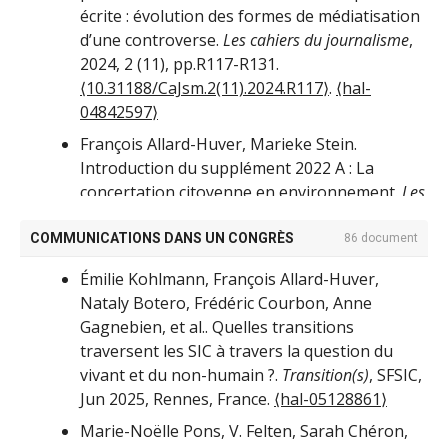
écrite : évolution des formes de médiatisation
d’une controverse.
Les cahiers du journalisme
,
2024, 2 (11), pp.R117-R131.
⟨10.31188/CaJsm.2(11).2024.R117⟩
.
⟨hal-
04842597⟩
François Allard-Huver, Marieke Stein.
Introduction du supplément 2022 A : La
concertation citoyenne en environnement.
Les
Enjeux de l'information et de la communication
,
2022, La concertation citoyenne en
COMMUNICATIONS DANS UN CONGRÈS
86 document
environnement, 23 (2), pp.5-14.
⟨hal-
Émilie Kohlmann, François Allard-Huver,
04053613⟩
Nataly Botero, Frédéric Courbon, Anne
François Allard-Huver, Justine Simon.
Gagnebien, et al.. Quelles transitions
Communication et humanités face aux défis
traversent les SIC à travers la question du
environnementaux.
Questions de
vivant et du non-humain ?.
Transition(s)
, SFSIC,
communication
, 2022, 20 ans, 10 questions, 20
Jun 2025, Rennes, France.
⟨hal-05128861⟩
réponses, 41, pp.187-196.
Marie-Noëlle Pons, V. Felten, Sarah Chéron,
⟨10.4000/questionsdecommunication.29325⟩
.