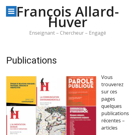
Aller
François Allard-
au
Huver
contenu
Enseignant – Chercheur – Engagé
Publications
Vous
trouverez
sur ces
pages
quelques
publications
récentes –
articles