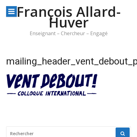
Aller
François Allard-
au
Huver
contenu
Enseignant – Chercheur – Engagé
mailing_header_vent_debout_p
RECHERCHER
POUR