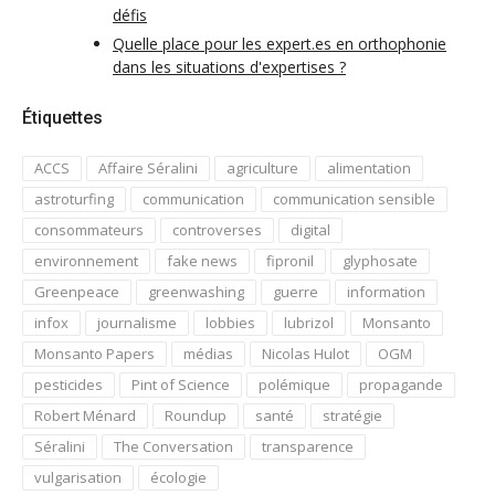
défis
Quelle place pour les expert.es en orthophonie
dans les situations d'expertises ?
Étiquettes
ACCS
Affaire Séralini
agriculture
alimentation
astroturfing
communication
communication sensible
consommateurs
controverses
digital
environnement
fake news
fipronil
glyphosate
Greenpeace
greenwashing
guerre
information
infox
journalisme
lobbies
lubrizol
Monsanto
Monsanto Papers
médias
Nicolas Hulot
OGM
pesticides
Pint of Science
polémique
propagande
Robert Ménard
Roundup
santé
stratégie
Séralini
The Conversation
transparence
vulgarisation
écologie