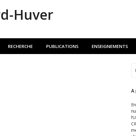
rd-Huver
RECHERCHE
PUBLICATIONS
ENSEIGNEMENTS
R
P
:
A
En
nu
l’
CR
mé