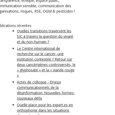
transparence, éthique, espace public,
mmunication sensible, communication des
ganisations, risques, RSE, OGM & pesticides !
blications récentes
Quelles transitions traversent les
SIC à travers la question du vivant
et du non-humain ?
Le Centre international de
recherche sur le cancer, une
institution contestée ? Retour sur
deux cancérigènes controversés, le
« glyphosate » et la « viande rouge
»
Actes de colloque - Enjeux
communicationnels de la
désinformation. Nouvelles formes,
nouveaux défis
Quelle place pour les expert.es en
orthophonie dans les situations