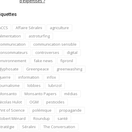
d'expertises ?
iquettes
ACCS
Affaire Séralini
agriculture
alimentation
astroturfing
communication
communication sensible
consommateurs
controverses
digital
environnement
fake news
fipronil
glyphosate
Greenpeace
greenwashing
guerre
information
infox
journalisme
lobbies
lubrizol
Monsanto
Monsanto Papers
médias
Nicolas Hulot
OGM
pesticides
Pint of Science
polémique
propagande
Robert Ménard
Roundup
santé
stratégie
Séralini
The Conversation