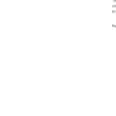
: 
co
or
Pu