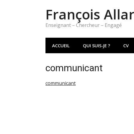
Aller
François Alla
au
contenu
Enseignant – Chercheur – Engagé
ACCUEIL
QUI SUIS-JE ?
CV
communicant
communicant