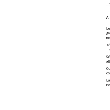
Ar
Le
gl
no
3è
– 
Sé
al
Co
co
La
in