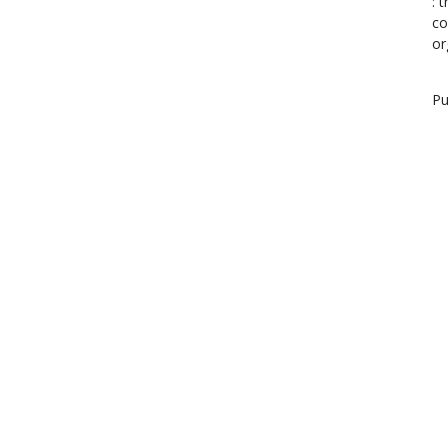
: 
co
or
Pu