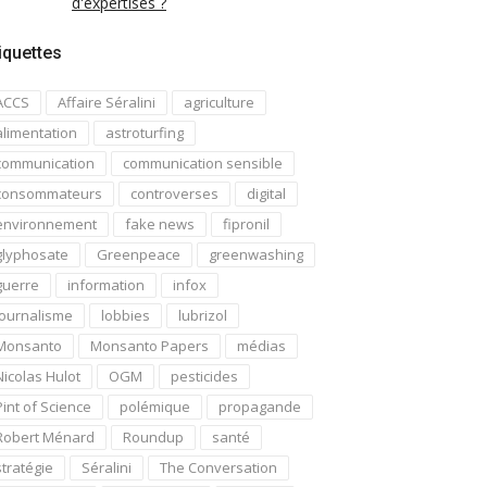
d'expertises ?
iquettes
ACCS
Affaire Séralini
agriculture
alimentation
astroturfing
communication
communication sensible
consommateurs
controverses
digital
environnement
fake news
fipronil
glyphosate
Greenpeace
greenwashing
guerre
information
infox
journalisme
lobbies
lubrizol
Monsanto
Monsanto Papers
médias
Nicolas Hulot
OGM
pesticides
Pint of Science
polémique
propagande
Robert Ménard
Roundup
santé
stratégie
Séralini
The Conversation