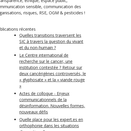
transparence, éthique, espace public,
mmunication sensible, communication des
ganisations, risques, RSE, OGM & pesticides !
blications récentes
Quelles transitions traversent les
SIC à travers la question du vivant
et du non-humain ?
Le Centre international de
recherche sur le cancer, une
institution contestée ? Retour sur
deux cancérigènes controversés, le
« glyphosate » et la « viande rouge
»
Actes de colloque - Enjeux
communicationnels de la
désinformation. Nouvelles formes,
nouveaux défis
Quelle place pour les expert.es en
orthophonie dans les situations