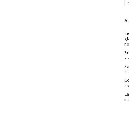
Ar
Le
gl
no
3è
– 
Sé
al
Co
co
La
in