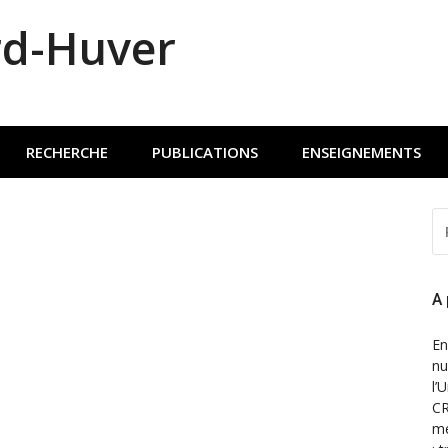
rd-Huver
RECHERCHE
PUBLICATIONS
ENSEIGNEMENTS
R
P
:
A
En
nu
l’
CR
mé