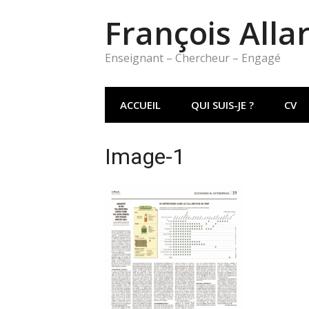
Aller
François Alla
au
contenu
Enseignant – Chercheur – Engagé
ACCUEIL
QUI SUIS-JE ?
CV
Image-1