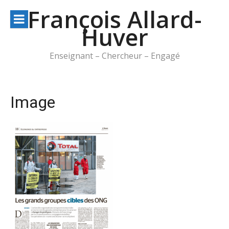
Aller
François Allard-
au
Huver
contenu
Enseignant – Chercheur – Engagé
Image