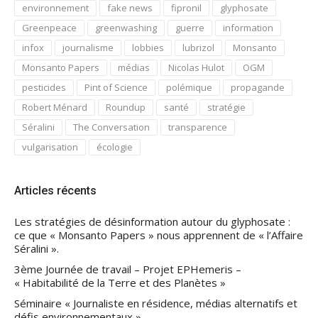
environnement
fake news
fipronil
glyphosate
Greenpeace
greenwashing
guerre
information
infox
journalisme
lobbies
lubrizol
Monsanto
Monsanto Papers
médias
Nicolas Hulot
OGM
pesticides
Pint of Science
polémique
propagande
Robert Ménard
Roundup
santé
stratégie
Séralini
The Conversation
transparence
vulgarisation
écologie
Articles récents
Les stratégies de désinformation autour du glyphosate :
ce que « Monsanto Papers » nous apprennent de « l’Affaire
Séralini ».
3ème Journée de travail – Projet EPHemeris –
« Habitabilité de la Terre et des Planètes »
Séminaire « Journaliste en résidence, médias alternatifs et
défis environnementaux »