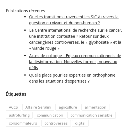
Publications récentes
Quelles transitions traversent les SIC à travers la
question du vivant et du non-humain ?
Le Centre international de recherche sur le cancer,
une institution contestée ? Retour sur deux
cancérigènes controversés, le « glyphosate » et la
« viande rouge »
Actes de colloque - Enjeux communicationnels de
la désinformation. Nouvelles formes, nouveaux
défis
Quelle place pour les expert.es en orthophonie
dans les situations d'expertises ?
Étiquettes
ACCS
Affaire Séralini
agriculture
alimentation
astroturfing
communication
communication sensible
consommateurs
controverses
digital