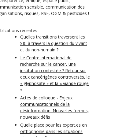
transparence, éthique, espace public,
mmunication sensible, communication des
ganisations, risques, RSE, OGM & pesticides !
blications récentes
Quelles transitions traversent les
SIC à travers la question du vivant
et du non-humain ?
Le Centre international de
recherche sur le cancer, une
institution contestée ? Retour sur
deux cancérigènes controversés, le
« glyphosate » et la « viande rouge
»
Actes de colloque - Enjeux
communicationnels de la
désinformation. Nouvelles formes,
nouveaux défis
Quelle place pour les expert.es en
orthophonie dans les situations