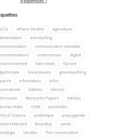
d'expertises ?
iquettes
ACCS
Affaire Séralini
agriculture
alimentation
astroturfing
communication
communication sensible
consommateurs
controverses
digital
environnement
fake news
fipronil
glyphosate
Greenpeace
greenwashing
guerre
information
infox
journalisme
lobbies
lubrizol
Monsanto
Monsanto Papers
médias
Nicolas Hulot
OGM
pesticides
Pint of Science
polémique
propagande
Robert Ménard
Roundup
santé
stratégie
Séralini
The Conversation