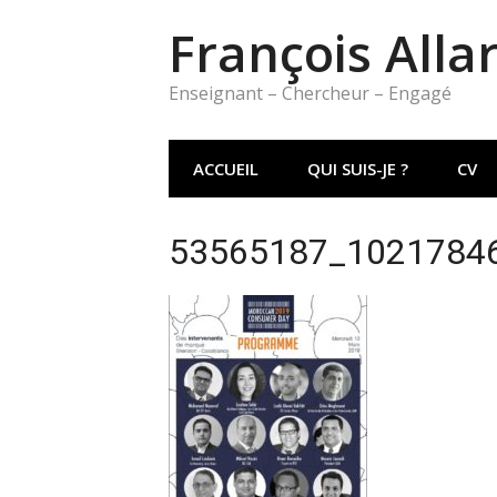
Aller
François Alla
au
contenu
Enseignant – Chercheur – Engagé
ACCUEIL
QUI SUIS-JE ?
CV
53565187_1021784