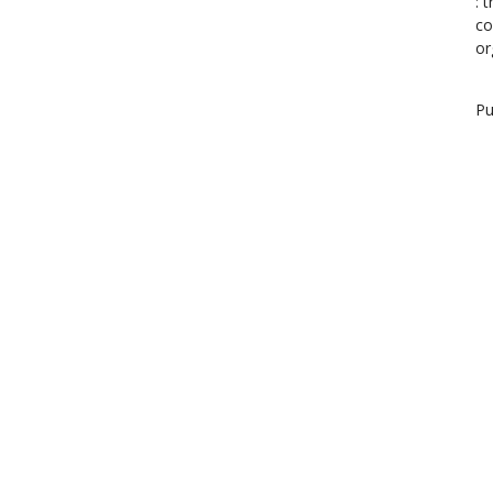
: 
co
or
Pu