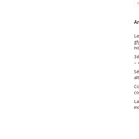
Ar
Le
gl
no
3è
– 
Sé
al
Co
co
La
in