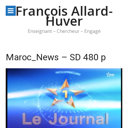
Aller
François Allard-
au
Huver
contenu
Enseignant – Chercheur – Engagé
Maroc_News – SD 480 p