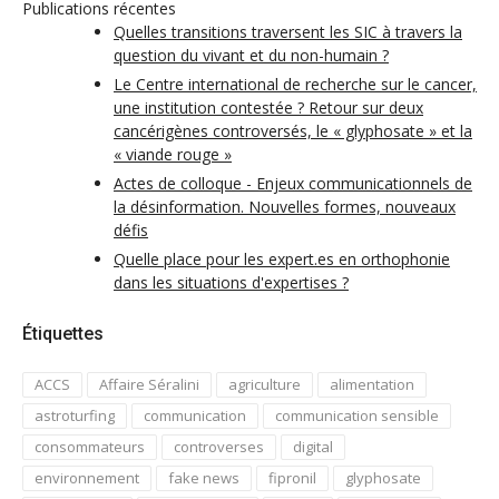
Publications récentes
Quelles transitions traversent les SIC à travers la
question du vivant et du non-humain ?
Le Centre international de recherche sur le cancer,
une institution contestée ? Retour sur deux
cancérigènes controversés, le « glyphosate » et la
« viande rouge »
Actes de colloque - Enjeux communicationnels de
la désinformation. Nouvelles formes, nouveaux
défis
Quelle place pour les expert.es en orthophonie
dans les situations d'expertises ?
Étiquettes
ACCS
Affaire Séralini
agriculture
alimentation
astroturfing
communication
communication sensible
consommateurs
controverses
digital
environnement
fake news
fipronil
glyphosate