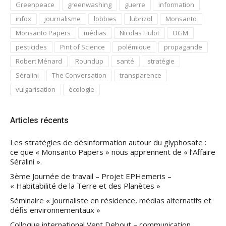
Greenpeace
greenwashing
guerre
information
infox
journalisme
lobbies
lubrizol
Monsanto
Monsanto Papers
médias
Nicolas Hulot
OGM
pesticides
Pint of Science
polémique
propagande
Robert Ménard
Roundup
santé
stratégie
Séralini
The Conversation
transparence
vulgarisation
écologie
Articles récents
Les stratégies de désinformation autour du glyphosate :
ce que « Monsanto Papers » nous apprennent de « l’Affaire
Séralini ».
3ème Journée de travail – Projet EPHemeris –
« Habitabilité de la Terre et des Planètes »
Séminaire « Journaliste en résidence, médias alternatifs et
défis environnementaux »
Colloque international Vent Debout – communication,