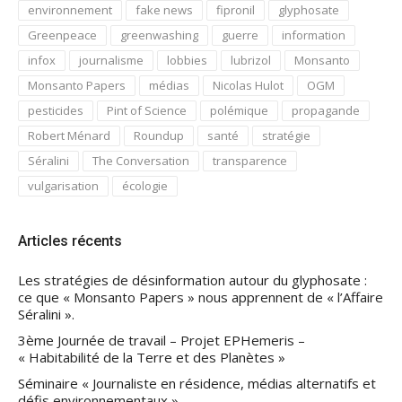
environnement
fake news
fipronil
glyphosate
Greenpeace
greenwashing
guerre
information
infox
journalisme
lobbies
lubrizol
Monsanto
Monsanto Papers
médias
Nicolas Hulot
OGM
pesticides
Pint of Science
polémique
propagande
Robert Ménard
Roundup
santé
stratégie
Séralini
The Conversation
transparence
vulgarisation
écologie
Articles récents
Les stratégies de désinformation autour du glyphosate :
ce que « Monsanto Papers » nous apprennent de « l’Affaire
Séralini ».
3ème Journée de travail – Projet EPHemeris –
« Habitabilité de la Terre et des Planètes »
Séminaire « Journaliste en résidence, médias alternatifs et
défis environnementaux »