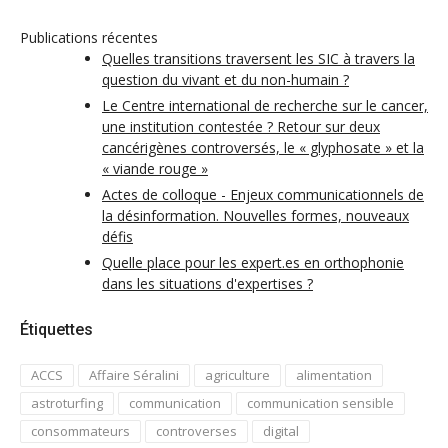
Publications récentes
Quelles transitions traversent les SIC à travers la
question du vivant et du non-humain ?
Le Centre international de recherche sur le cancer,
une institution contestée ? Retour sur deux
cancérigènes controversés, le « glyphosate » et la
« viande rouge »
Actes de colloque - Enjeux communicationnels de
la désinformation. Nouvelles formes, nouveaux
défis
Quelle place pour les expert.es en orthophonie
dans les situations d'expertises ?
Étiquettes
ACCS
Affaire Séralini
agriculture
alimentation
astroturfing
communication
communication sensible
consommateurs
controverses
digital