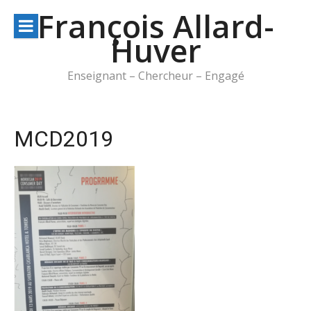
Aller
François Allard-
au
Huver
contenu
Enseignant – Chercheur – Engagé
MCD2019