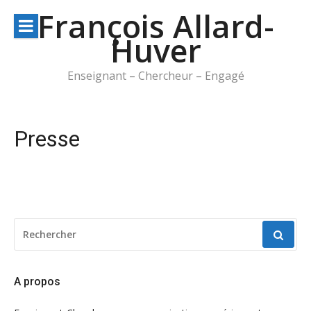
Aller
François Allard-
au
Huver
contenu
Enseignant – Chercheur – Engagé
Presse
RECHERCHER
POUR
:
A propos