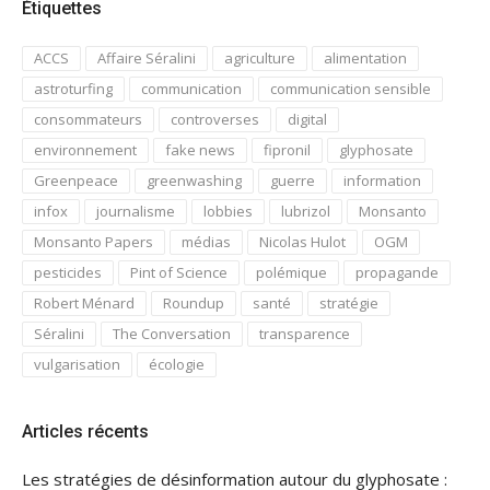
Étiquettes
ACCS
Affaire Séralini
agriculture
alimentation
astroturfing
communication
communication sensible
consommateurs
controverses
digital
environnement
fake news
fipronil
glyphosate
Greenpeace
greenwashing
guerre
information
infox
journalisme
lobbies
lubrizol
Monsanto
Monsanto Papers
médias
Nicolas Hulot
OGM
pesticides
Pint of Science
polémique
propagande
Robert Ménard
Roundup
santé
stratégie
Séralini
The Conversation
transparence
vulgarisation
écologie
Articles récents
Les stratégies de désinformation autour du glyphosate :