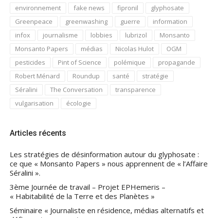
environnement
fake news
fipronil
glyphosate
Greenpeace
greenwashing
guerre
information
infox
journalisme
lobbies
lubrizol
Monsanto
Monsanto Papers
médias
Nicolas Hulot
OGM
pesticides
Pint of Science
polémique
propagande
Robert Ménard
Roundup
santé
stratégie
Séralini
The Conversation
transparence
vulgarisation
écologie
Articles récents
Les stratégies de désinformation autour du glyphosate :
ce que « Monsanto Papers » nous apprennent de « l’Affaire
Séralini ».
3ème Journée de travail – Projet EPHemeris –
« Habitabilité de la Terre et des Planètes »
Séminaire « Journaliste en résidence, médias alternatifs et