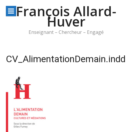
Aller
François Allard-
au
Huver
contenu
Enseignant – Chercheur – Engagé
CV_AlimentationDemain.indd