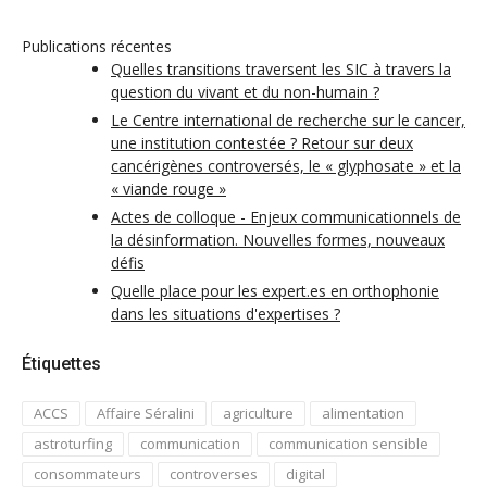
Publications récentes
Quelles transitions traversent les SIC à travers la
question du vivant et du non-humain ?
Le Centre international de recherche sur le cancer,
une institution contestée ? Retour sur deux
cancérigènes controversés, le « glyphosate » et la
« viande rouge »
Actes de colloque - Enjeux communicationnels de
la désinformation. Nouvelles formes, nouveaux
défis
Quelle place pour les expert.es en orthophonie
dans les situations d'expertises ?
Étiquettes
ACCS
Affaire Séralini
agriculture
alimentation
astroturfing
communication
communication sensible
consommateurs
controverses
digital