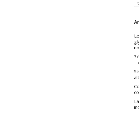
Ar
Le
gl
no
3è
– 
Sé
al
Co
co
La
in