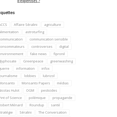
d'expertises ?
iquettes
ACCS
Affaire Séralini
agriculture
alimentation
astroturfing
communication
communication sensible
consommateurs
controverses
digital
environnement
fake news
fipronil
glyphosate
Greenpeace
greenwashing
guerre
information
infox
journalisme
lobbies
lubrizol
Monsanto
Monsanto Papers
médias
Nicolas Hulot
OGM
pesticides
Pint of Science
polémique
propagande
Robert Ménard
Roundup
santé
stratégie
Séralini
The Conversation