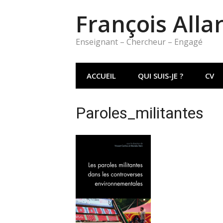
Aller
François Alla
au
contenu
Enseignant – Chercheur – Engagé
ACCUEIL
QUI SUIS-JE ?
CV
Paroles_militantes