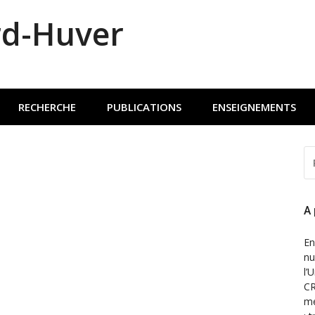
rd-Huver
RECHERCHE
PUBLICATIONS
ENSEIGNEMENTS
R
P
:
A
En
nu
l’
CR
mé