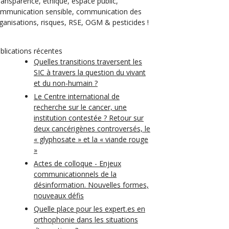
transparence, éthique, espace public,
mmunication sensible, communication des
ganisations, risques, RSE, OGM & pesticides !
blications récentes
Quelles transitions traversent les
SIC à travers la question du vivant
et du non-humain ?
Le Centre international de
recherche sur le cancer, une
institution contestée ? Retour sur
deux cancérigènes controversés, le
« glyphosate » et la « viande rouge
»
Actes de colloque - Enjeux
communicationnels de la
désinformation. Nouvelles formes,
nouveaux défis
Quelle place pour les expert.es en
orthophonie dans les situations