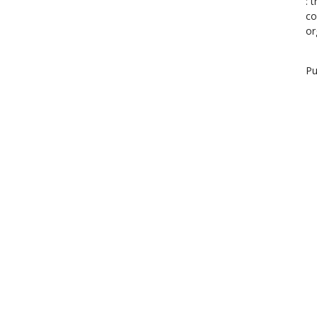
: 
co
or
Pu