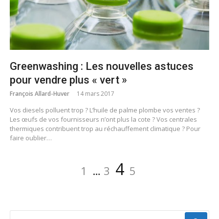
Greenwashing : Les nouvelles astuces
pour vendre plus « vert »
François Allard-Huver
14 mars 2017
Vos diesels polluent trop ? L’huile de palme plombe vos ventes ?
Les œufs de vos fournisseurs n’ont plus la cote ? Vos centrales
thermiques contribuent trop au réchauffement climatique ? Pour
faire oublier…
Navigation
Page
Page
Page
Page
4
1
…
3
5
des
articles
RECHERCHER