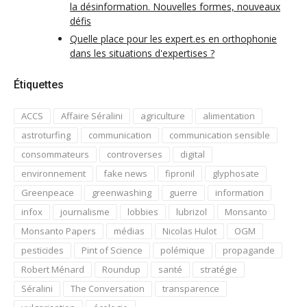
la désinformation. Nouvelles formes, nouveaux
défis
Quelle place pour les expert.es en orthophonie
dans les situations d'expertises ?
Étiquettes
ACCS
Affaire Séralini
agriculture
alimentation
astroturfing
communication
communication sensible
consommateurs
controverses
digital
environnement
fake news
fipronil
glyphosate
Greenpeace
greenwashing
guerre
information
infox
journalisme
lobbies
lubrizol
Monsanto
Monsanto Papers
médias
Nicolas Hulot
OGM
pesticides
Pint of Science
polémique
propagande
Robert Ménard
Roundup
santé
stratégie
Séralini
The Conversation
transparence