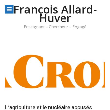
Aller
François Allard-
au
Huver
contenu
Enseignant – Chercheur – Engagé
L’agriculture et le nucléaire accusés