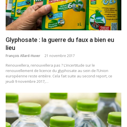
Glyphosate : la guerre du faux a bien eu
lieu
François Allard-Huver
21 novembre 2017
Renouvellera, renouvellera pas ? L’incertitude sur le
renouvellement de licence du glyphosate au sein de l’Union
européenne reste entière. Cela fait suite au second report, ce
jeudi 9 novembre 2017,…