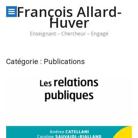
Aller
François Allard-
au
Huver
contenu
Enseignant – Chercheur – Engagé
Catégorie :
Publications