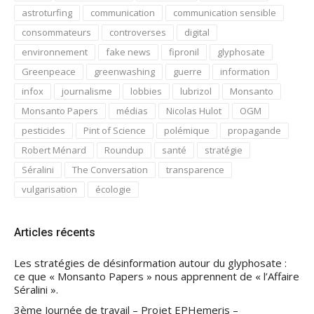
astroturfing
communication
communication sensible
consommateurs
controverses
digital
environnement
fake news
fipronil
glyphosate
Greenpeace
greenwashing
guerre
information
infox
journalisme
lobbies
lubrizol
Monsanto
Monsanto Papers
médias
Nicolas Hulot
OGM
pesticides
Pint of Science
polémique
propagande
Robert Ménard
Roundup
santé
stratégie
Séralini
The Conversation
transparence
vulgarisation
écologie
Articles récents
Les stratégies de désinformation autour du glyphosate :
ce que « Monsanto Papers » nous apprennent de « l’Affaire
Séralini ».
3ème Journée de travail – Projet EPHemeris –